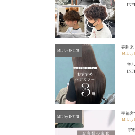
INF
0
春到来
MIL by INFINI
MIL by 
春到
INF
0
宇都宮
MIL by INFINI
MIL by 
宇