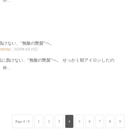
 外...
負けない、“無敵の艶髪”へ。
2026年4月19日
INFINI
気に負けない、“無敵の艶髪”へ。 せっかく朝アイロンしたの
 外...
Page 4 / 9
1
2
3
4
5
6
7
8
9