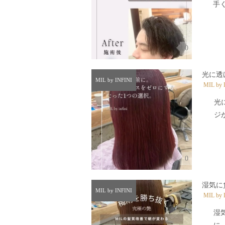
手く
0
光に透
MIL by INFINI
MIL by 
光
ジが
0
湿気に
MIL by INFINI
MIL by 
湿