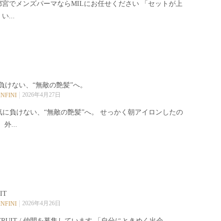
都宮でメンズパーマならMILにお任せください️ 「セットが上
い...
負けない、“無敵の艶髪”へ。
2026年4月27日
INFINI
気に負けない、“無敵の艶髪”へ。 せっかく朝アイロンしたの
 外...
IT
2026年4月26日
INFINI
CRUIT / 仲間を募集しています 「自分にときめく出会