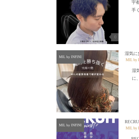
宇
手く
0
湿気に
MIL by INFINI
MIL by 
湿
に、
0
RECRU
MIL by INFINI
MIL by 
RE