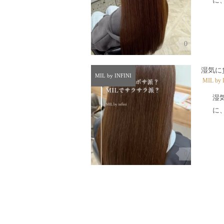
に、
0
湿気に
MIL by INFINI
MIL by 
湿
に、
0