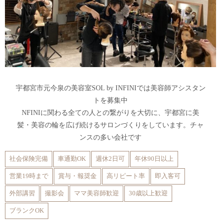
宇都宮市元今泉の美容室SOL by INFINIでは美容師アシスタン
トを募集中
NFINIに関わる全ての人との繋がりを大切に、宇都宮に美
髪・美容の輪を広げ続けるサロンづくりをしています。チャ
ンスの多い会社です
社会保険完備
車通勤OK
週休2日可
年休90日以上
営業19時まで
賞与・報奨金
高リピート率
即入客可
外部講習
撮影会
ママ美容師歓迎
30歳以上歓迎
ブランクOK