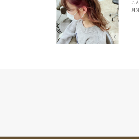
こ
月3日
0