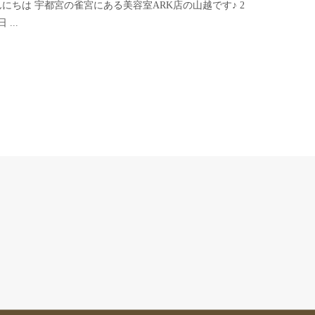
んにちは 宇都宮の雀宮にある美容室ARK店の山越です♪ 2
 ...