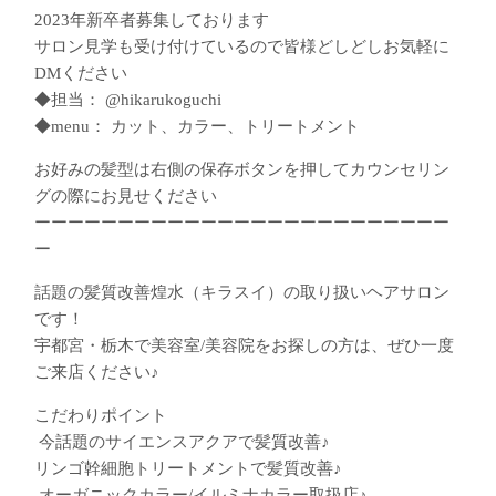
2023年新卒者募集しております
サロン見学も受け付けているので皆様どしどしお気軽に
DMください
◆担当： @hikarukoguchi
◆menu： カット、カラー、トリートメント
お好みの髪型は右側の保存ボタンを押してカウンセリン
グの際にお見せください
ーーーーーーーーーーーーーーーーーーーーーーーーー
ー
話題の髪質改善煌水（キラスイ）の取り扱いヘアサロン
です！
宇都宮・栃木で美容室/美容院をお探しの方は、ぜひ一度
ご来店ください♪
こだわりポイント
︎ 今話題のサイエンスアクアで髪質改善♪
︎リンゴ幹細胞トリートメントで髪質改善♪
︎ オーガニックカラー/イルミナカラー取扱店♪