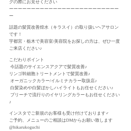
グの際にお見せください
ーーーーーーーーーーーーーーーーーーーーーーーーー
ー
話題の髪質改善煌水（キラスイ）の取り扱いヘアサロン
です！
宇都宮・栃木で美容室/美容院をお探しの方は、ぜひ一度
ご来店ください♪
こだわりポイント
︎ 今話題のサイエンスアクアで髪質改善♪
︎リンゴ幹細胞トリートメントで髪質改善♪
︎ オーガニックカラー/イルミナカラー取扱店♪
︎ 白髪染めや白髪ぼかしハイライトもお任せください♪
︎ ブリーチで流行りのイヤリングカラーもお任せください
♪
インスタでご新規のお客様も受け付けております‍♂️
ご予約、メニューのご相談はDMからお願い致します
@hikarukoguchi