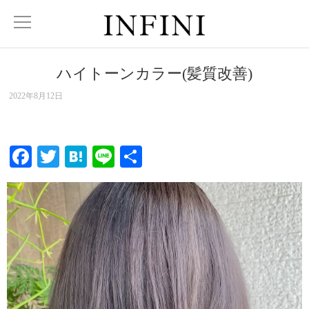
ハイトーンカラー(髪質改善)
2022年8月12日
Facebook
Twitter
Hatena
Line
共
有
動
画
プ
レ
ー
ヤ
ー