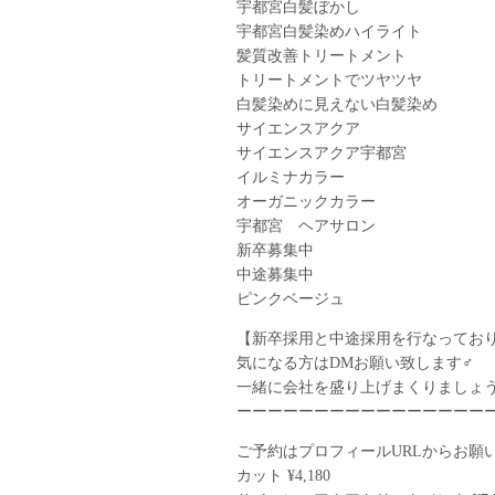
宇都宮白髪ぼかし
宇都宮白髪染めハイライト
髪質改善トリートメント
トリートメントでツヤツヤ
白髪染めに見えない白髪染め
サイエンスアクア
サイエンスアクア宇都宮
イルミナカラー
オーガニックカラー
宇都宮 ヘアサロン
新卒募集中
中途募集中
ピンクベージュ
【新卒採用と中途採用を行なってお
気になる方はDMお願い致します‍♂️
一緒に会社を盛り上げまくりましょ
ーーーーーーーーーーーーーーーー
ご予約はプロフィールURLからお願
カット ¥4,180