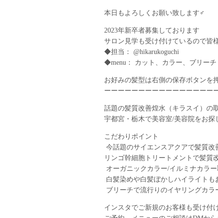
本日もよろしくお願い致します‍♂️
2023年新卒者募集しております
サロン見学も受け付けているので皆
◆担当： @hikarukoguchi
◆menu： カット、カラー、ブリー
お好みの髪型は右側の保存ボタンを
ーーーーーーーーーーーーーーーー
話題の髪質改善煌水（キラスイ）の
宇都宮・栃木で美容室/美容院をお探
こだわりポイント
︎ 今話題のサイエンスアクアで髪質改
︎リンゴ幹細胞トリートメントで髪質改
︎ オーガニックカラー/イルミナカラー
︎ 白髪染めや白髪ぼかしハイライトも
︎ ブリーチで流行りのイヤリングカラ
インスタでご新規のお客様も受け付けて