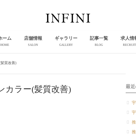
ホーム
店舗情報
ギャラリー
記事一覧
求人情
HOME
SALON
GALLERY
BLOG
RECRUIT
髪質改善)
最近
ンカラー(髪質改善)
宇
宇
推
推