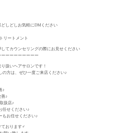
様どしどしお気軽にDMください
チトリートメント
押してカウンセリングの際にお見せください
ーーーーーーーーーー
取り扱いヘアサロンです！
しの方は、ぜひ一度ご来店ください♪
善♪
善♪
取扱店♪
お任せください♪
ーもお任せください♪
おります‍♂️