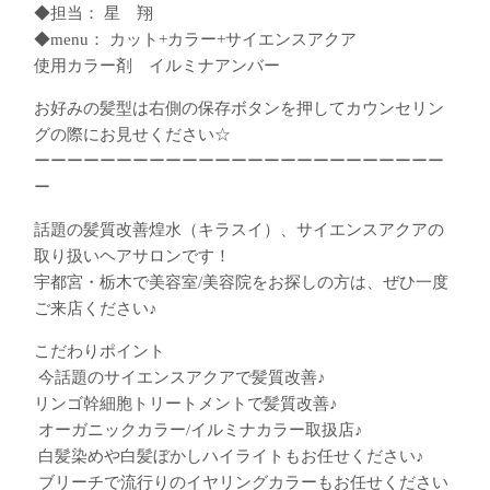
◆担当： 星 翔
◆menu： カット+カラー+サイエンスアクア
使用カラー剤 イルミナアンバー
お好みの髪型は右側の保存ボタンを押してカウンセリン
グの際にお見せください☆
ーーーーーーーーーーーーーーーーーーーーーーーーー
ー
話題の髪質改善煌水（キラスイ）、サイエンスアクアの
取り扱いヘアサロンです！
宇都宮・栃木で美容室/美容院をお探しの方は、ぜひ一度
ご来店ください♪
こだわりポイント
︎ 今話題のサイエンスアクアで髪質改善♪
︎リンゴ幹細胞トリートメントで髪質改善♪
︎ オーガニックカラー/イルミナカラー取扱店♪
︎ 白髪染めや白髪ぼかしハイライトもお任せください♪
︎ ブリーチで流行りのイヤリングカラーもお任せください