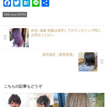
Facebook
Twitter
Hatena
Line
共
有
ARK from INFINI
担当: 遠藤 画像は保存してカウンセリング時に
お見せください︎
縮毛矯正（髪質改善）
こちらの記事もどうぞ