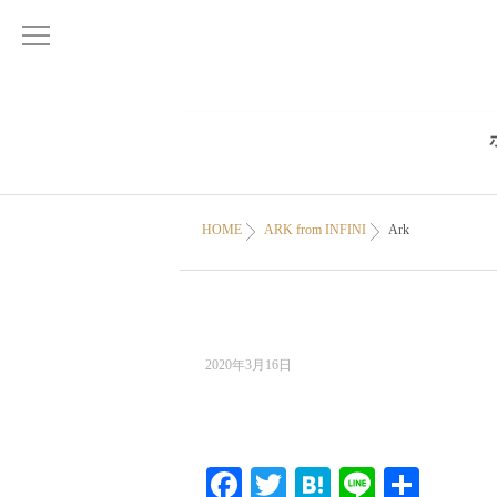
HOME
ARK from INFINI
Ark
2020年3月16日
Facebook
Twitter
Hatena
Line
共