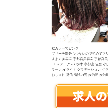
裾カラーでピンク
ブリーチ部分も少ないので初めてブ
すよ‍♂️ 美容室 宇都宮美容室 宇都
infini アーク ark 栃木 宇都宮 
ラー ハイライト グラデーション グ
おしゃれ 発信 鬼滅の刃 炭治郎 炭治