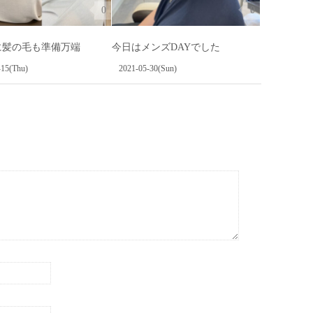
0
0
に髪の毛も準備万端
今日はメンズDAYでした
-15(Thu)
2021-05-30(Sun)