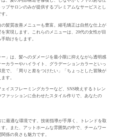
トは、髪の内部構造を修復し、しなやかでツヤのある仕
トップサロンのみが提供するプレミアムなサービスとし
です。
自の髪質改善メニューも豊富。縮毛矯正は自然な仕上が
を実現します。これらのメニューは、20代の女性が目
る手助けをします。
ラー」は、髪へのダメージを最小限に抑えながら透明感
ナーカラーやハイライト、グラデーションカラーといっ
得意で、「周りと差をつけたい」「ちょっとした冒険が
えます。
ェイスフレーミングカラーなど、SNS映えするトレン
やファッションに合わせたスタイル作りで、あなたの
たい方に最適な環境です。技術指導が手厚く、トレンドを取
ます。また、アットホームな雰囲気の中で、チームワー
間関係の良さも魅力です。