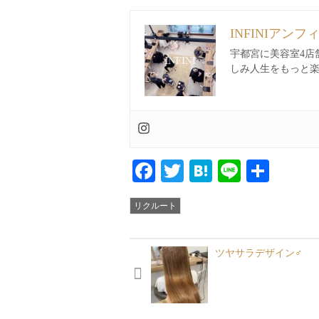
INFINIアンフ
宇都宮に美容室4店
しみ人生をもっと
Facebook
Twitter
Hatena
Line
共
有
リクルート
ツヤサラデザイン‍♂️