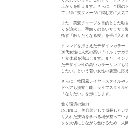
り入れています。このトリートメン
上がりを叶えます。さらに、全国の
て、特に髪ダメージに悩む方に人気
また、美髪チャージを目的とした独
りを追求し、手触りの良いサラサラ髪
指す「触りたくなる髪」を手に入れ
トレンドを押さえたデザインカラー
20代女性に人気の高い「イルミナカ
と立体感を演出します。また、イン
たデザイン性の高いカラーリングも
したい」という若い女性の要望に応
さらに、韓国風レイヤースタイルやフ
ドヘアも提案可能。ライフスタイル
「なりたい」を形にします。
働く環境の魅力
INFINIは、美容師として成長し
り入れた技術を学べる場が整ってい
クを大切にしながら働けるため、人