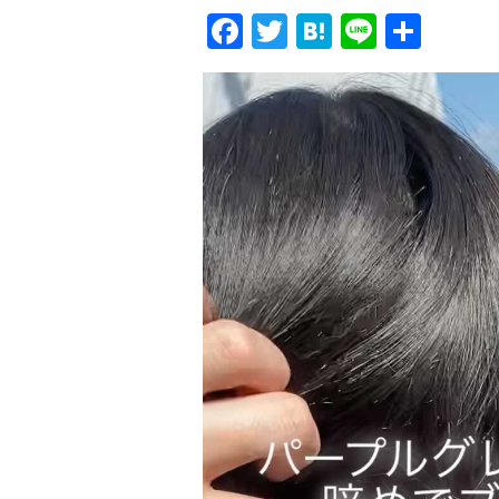
Facebook
Twitter
Hatena
Line
共
有
動
画
プ
レ
ー
ヤ
ー