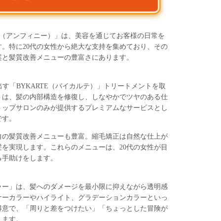
NI（アンフィニー）」は、美容を通じてお客様の日常を
。特に20代の女性から絶大な支持を集めており、その
案と髪質改善メニューの豊富さにあります。
き出す「BYKARTE（バイカルテ）」トリートメントを取
トは、髪の内部構造を修復し、しなやかでツヤのある仕
トップサロンのみが提供するプレミアムなサービスとし
です。
自の髪質改善メニューも豊富。縮毛矯正は自然な仕上が
を実現します。これらのメニューは、20代の女性が目
る手助けをします。
ラー」は、髪へのダメージを最小限に抑えながら透明感
ナーカラーやハイライト、グラデーションカラーといっ
得意で、「周りと差をつけたい」「ちょっとした冒険が
えます。