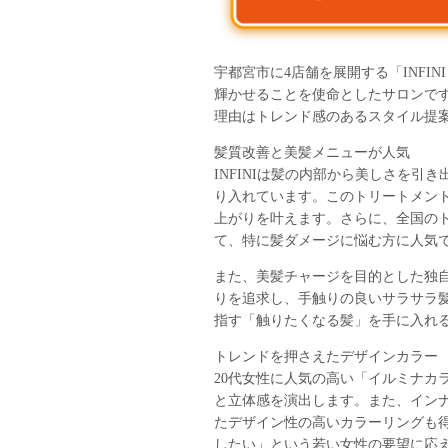
宇都宮市に4店舗を展開する「INFI
輝かせることを使命としたサロンです
理由はトレンド感のあるスタイル提
髪質改善と美髪メニューが人気
INFINIは髪の内部から美しさを引
り入れています。このトリートメン
上がりを叶えます。さらに、全国の
て、特に髪ダメージに悩む方に人気
また、美髪チャージを目的とした独
りを追求し、手触りの良いサラサラ髪
指す「触りたくなる髪」を手に入れ
トレンドを押さえたデザインカラー
20代女性に人気の高い「イルミナカ
と立体感を演出します。また、イン
たデザイン性の高いカラーリングも
したい」という若い女性の要望に応