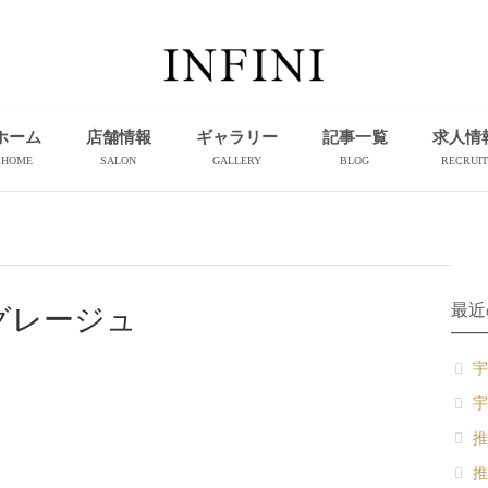
ホーム
店舗情報
ギャラリー
記事一覧
求人情
HOME
SALON
GALLERY
BLOG
RECRUIT
最近
グレージュ
宇
宇
推
推