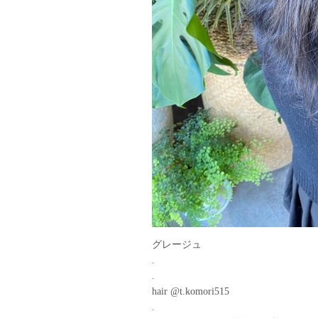
グレージュ
.
.
hair @t.komori515
.