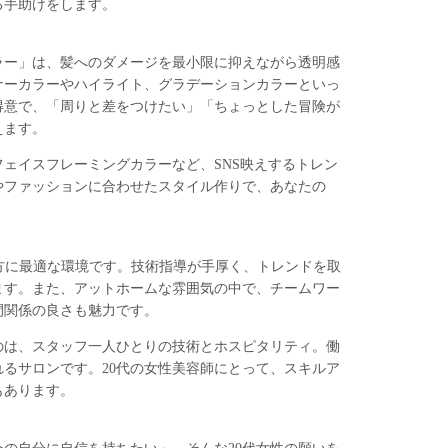
る手助けをします。
ラー」は、髪へのダメージを最小限に抑えながら透明感
ナーカラーやハイライト、グラデーションカラーといっ
得意で、「周りと差をつけたい」「ちょっとした冒険が
えます。
ェイスフレーミングカラーなど、SNS映えするトレン
やファッションに合わせたスタイル作りで、あなたの
たい方に最適な環境です。技術指導が手厚く、トレンドを取
ます。また、アットホームな雰囲気の中で、チームワー
間関係の良さも魅力です。
のは、スタッフ一人ひとりの技術とホスピタリティ。働
るサロンです。20代の女性美容師にとって、スキルア
もあります。