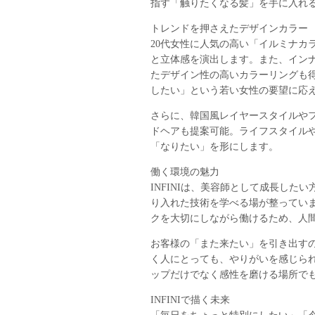
指す「触りたくなる髪」を手に入れ
トレンドを押さえたデザインカラー
20代女性に人気の高い「イルミナカ
と立体感を演出します。また、イン
たデザイン性の高いカラーリングも
したい」という若い女性の要望に応
さらに、韓国風レイヤースタイルやフ
ドヘアも提案可能。ライフスタイル
「なりたい」を形にします。
働く環境の魅力
INFINIは、美容師として成長し
り入れた技術を学べる場が整ってい
クを大切にしながら働けるため、人
お客様の「また来たい」を引き出す
く人にとっても、やりがいを感じられ
ップだけでなく感性を磨ける場所で
INFINIで描く未来