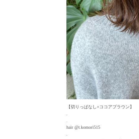
【切りっぱなし×ココアブラウン】
.
.
hair @t.komori515
.