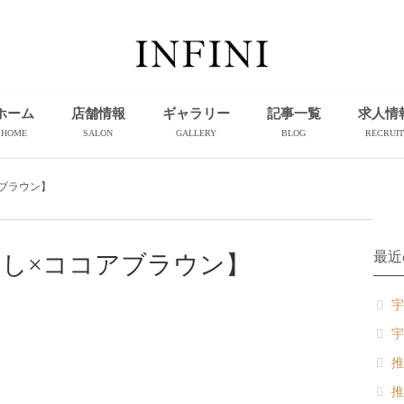
ホーム
店舗情報
ギャラリー
記事一覧
求人情
HOME
SALON
GALLERY
BLOG
RECRUIT
ブラウン】
最近
し×ココアブラウン】
宇
宇
推
推