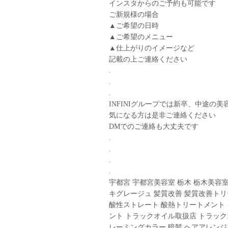
インスタからのご予約も可能です︎
ご新規様の場合
▲ご希望の日時
▲ご希望のメニュー
▲仕上がりのイメージなど
記載の上ご連絡ください
.
.
.
INFINIグループでは新卒、中途の美
気になる方は是非ご連絡ください
DMでのご連絡も大丈夫です︎
.
.
.
.
宇都宮 宇都宮美容室 栃木 栃木美容室
キグレージュ 髪質改善 髪質改善トリ
酸性ストレート 酸熱トリートメント
ント トラックオイル取扱店 トラック
レーミングカラー 暗髪 ヘアアレンジ