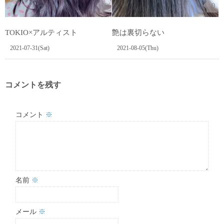
0
0
TOKIO×アルティスト️
艶は裏切らない️
2021-07-31(Sat)
2021-08-05(Thu)
コメントを残す
コメント
※
名前
※
メール
※