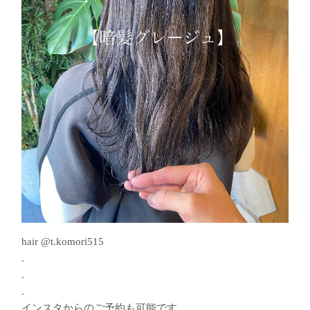
hair @t.komori515
.
.
.
インスタからのご予約も可能です︎