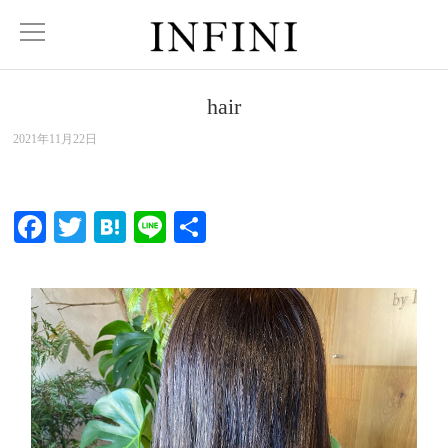
hair
2021年11月22日
Facebook
Twitter
Hatena
Line
共
有