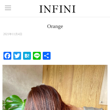
Orange
2021年11月4日
Facebook
Twitter
Hatena
Line
共
有