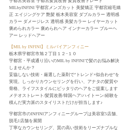
宇都宮美容室 宇都宮髪質改善 髪質改善トレート
MILbyINFINI 宇都宮メンズカット 美髪矯正 宇都宮縮毛矯
正 エイジングケア 艶髪 栃木美容室 ダブルカラー 透明感
カラー ダメージレス 透明感 美髪カラー レイヤーカット
褒められカラー 褒められヘア インナーカラー ブルーヘ
アー レッドヘアー
【MIL by INFINI】ミルバイアンフィニー
栃木県宇都宮市旭２丁目１２−１０
宇都宮・平成通り沿いのMIL by INFINIで髪のお悩み解決
しませんか？
妥協しない技術・厳選した薬剤で"トレンド×似合わせ"を
実現。しっかりカウンセリングを行い、アナタの髪質や
骨格、ライフスタイルにピッタリのヘアをご提案します
メテオストレート/髪質改善/韓国ヘア/ハイトーン/経験を
積んだ実力派のスタイリストだけが担当します♪
宇都宮市のINFINIアンフィニーグループは美容室5店舗、
脱毛1店舗を展開
丁寧なカウンセリング、質の高い技術をリーズナブルな