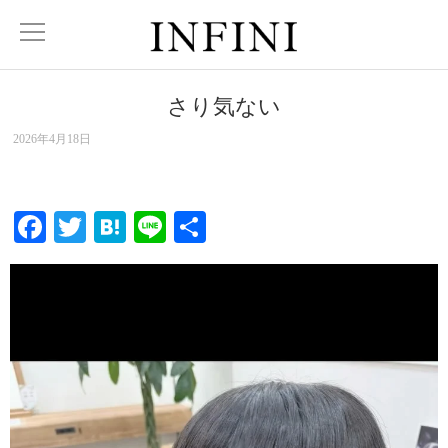
さり気ない
2026年4月18日
Facebook
Twitter
Hatena
Line
共
有
動
画
プ
レ
ー
ヤ
ー