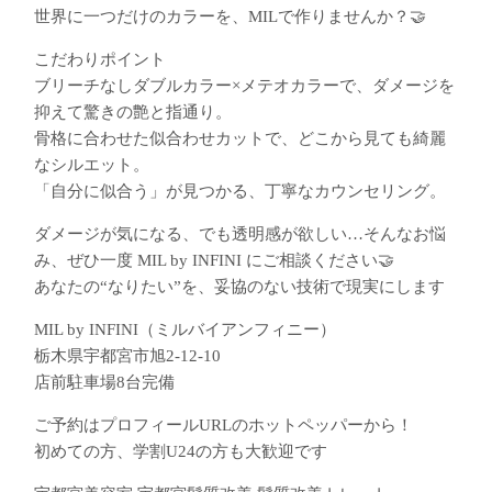
世界に一つだけのカラーを、MILで作りませんか？🤝
こだわりポイント
ブリーチなしダブルカラー×メテオカラーで、ダメージを
抑えて驚きの艶と指通り。
骨格に合わせた似合わせカットで、どこから見ても綺麗
なシルエット。
「自分に似合う」が見つかる、丁寧なカウンセリング。
ダメージが気になる、でも透明感が欲しい…そんなお悩
み、ぜひ一度 MIL by INFINI にご相談ください🤝
あなたの“なりたい”を、妥協のない技術で現実にします
MIL by INFINI（ミルバイアンフィニー）
栃木県宇都宮市旭2-12-10
店前駐車場8台完備
ご予約はプロフィールURLのホットペッパーから！
初めての方、学割U24の方も大歓迎です