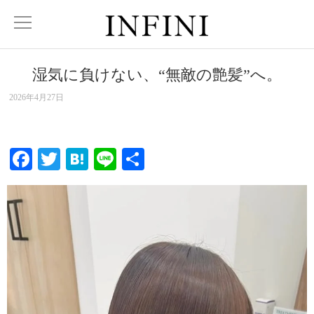
湿気に負けない、“無敵の艶髪”へ。
2026年4月27日
Facebook
Twitter
Hatena
Line
共
有
動
画
プ
レ
ー
ヤ
ー