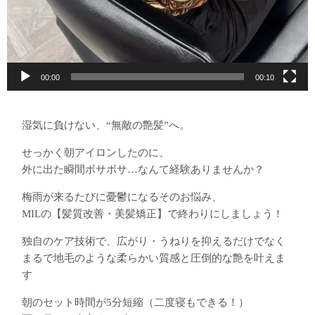
00:00
00:10
湿気に負けない、“無敵の艶髪”へ。
せっかく朝アイロンしたのに、
外に出た瞬間ボサボサ…なんて経験ありませんか？️
梅雨が来るたびに憂鬱になるそのお悩み、
MILの【髪質改善・美髪矯正】で終わりにしましょう！
独自のケア技術で、広がり・うねりを抑えるだけでなく
まるで地毛のような柔らかい質感と圧倒的な艶を叶えま
す
朝のセット時間が5分短縮（二度寝もできる！）