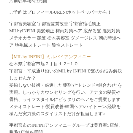
店前駐車場8台完備
ご予約はプロフィールURLのホットペッパーから！
宇都宮美容室 宇都宮髪質改善 宇都宮縮毛矯正
MILbyINFINI 美髪矯正 梅雨対策ヘア 広がる髪 湿気対策
メテオカラー 艶髪 栃木美容室 ダメージレス 朝の時短ヘ
ア 地毛風ストレート 酸性ストレート
【MIL by INFINI】ミルバイアンフィニー
栃木県宇都宮市旭２丁目１２−１０
宇都宮・平成通り沿いのMIL by INFINIで髪のお悩み解決
しませんか？
妥協しない技術・厳選した薬剤で"トレンド×似合わせ"を
実現。しっかりカウンセリングを行い、アナタの髪質や
骨格、ライフスタイルにピッタリのヘアをご提案します
メテオストレート/髪質改善/韓国ヘア/ハイトーン/経験を
積んだ実力派のスタイリストだけが担当します♪
宇都宮市のINFINIアンフィニーグループは美容室5店舗、
脱毛1店舗を展開