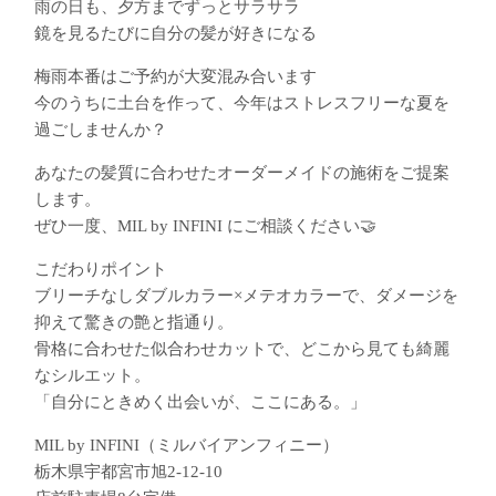
雨の日も、夕方までずっとサラサラ
鏡を見るたびに自分の髪が好きになる
梅雨本番はご予約が大変混み合います️
今のうちに土台を作って、今年はストレスフリーな夏を
過ごしませんか？
あなたの髪質に合わせたオーダーメイドの施術をご提案
します。
ぜひ一度、MIL by INFINI にご相談ください🤝
こだわりポイント
ブリーチなしダブルカラー×メテオカラーで、ダメージを
抑えて驚きの艶と指通り。
骨格に合わせた似合わせカットで、どこから見ても綺麗
なシルエット。
「自分にときめく出会いが、ここにある。」
MIL by INFINI（ミルバイアンフィニー）
栃木県宇都宮市旭2-12-10