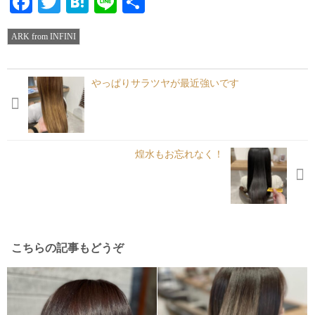
Facebook
Twitter
Hatena
Line
共
有
ARK from INFINI
やっぱりサラツヤが最近強いです
煌水もお忘れなく！
こちらの記事もどうぞ