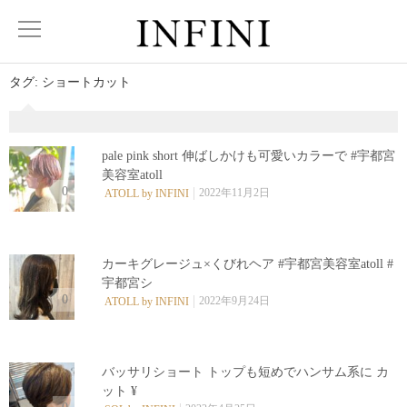
タグ:
ショートカット
pale pink short 伸ばしかけも可愛いカラーで #宇都宮
美容室atoll
0
2022年11月2日
ATOLL by INFINI
カーキグレージュ×くびれヘア #宇都宮美容室atoll #
宇都宮シ
0
2022年9月24日
ATOLL by INFINI
バッサリショート︎ トップも短めでハンサム系に カ
ット ¥