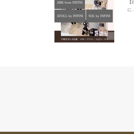
【
ARK from INFINI
に..
ATOLL by INFINI
SOL by INFINI
0