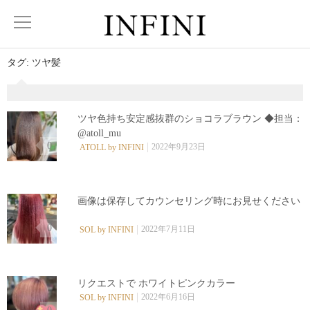
タグ:
ツヤ髪
ツヤ色持ち安定感抜群のショコラブラウン ◆担当：
@atoll_mu
0
2022年9月23日
ATOLL by INFINI
画像は保存してカウンセリング時にお見せください︎ ⁡
0
2022年7月11日
SOL by INFINI
リクエストで ホワイトピンクカラー
2022年6月16日
SOL by INFINI