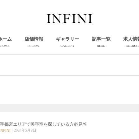
ホーム
店舗情報
ギャラリー
記事一覧
求人情
HOME
SALON
GALLERY
BLOG
RECRUIT
木/宇都宮エリアで美容室を探している方必見🫧
2024年5月9日
INFINI