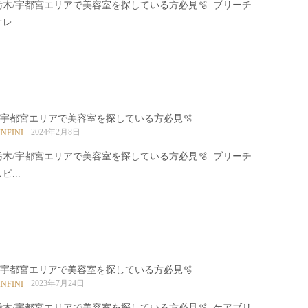
栃木/宇都宮エリアで美容室を探している方必見🫧 ⁡ ブリーチ
レ...
木/宇都宮エリアで美容室を探している方必見🫧
2024年2月8日
INFINI
栃木/宇都宮エリアで美容室を探している方必見🫧 ⁡ ブリーチ
ピ...
木/宇都宮エリアで美容室を探している方必見🫧
2023年7月24日
INFINI
栃木/宇都宮エリアで美容室を探している方必見🫧 ⁡ ケアブリ