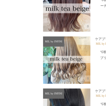
ーチ
0
ケアブ
MIL by INFINI
MIL by 
🫧
ブリ
0
ケアブ
MIL by INFINI
MIL by 
🫧