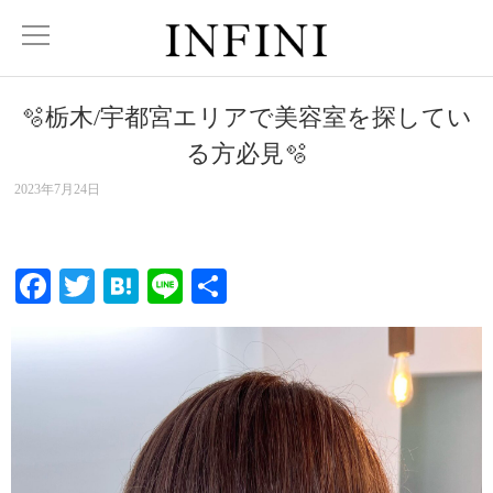
🫧栃木/宇都宮エリアで美容室を探してい
る方必見🫧
2023年7月24日
Facebook
Twitter
Hatena
Line
共
有
動
画
プ
レ
ー
ヤ
ー