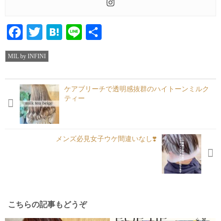
Facebook
Twitter
Hatena
Line
共
有
MIL by INFINI
ケアブリーチで透明感抜群のハイトーンミルク
ティー
メンズ必見女子ウケ間違いなし❣️
こちらの記事もどうぞ