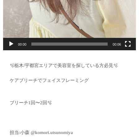
00:00
00:06
🫧栃木/宇都宮エリアで美容室を探している方必見🫧
ケアブリーチでフェイスフレーミング
ブリーチ1回〜2回🫧
担当:小森 @komori.utsunomiya