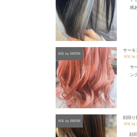
感あ
0
サーモ
SOL by INFINI
SOL by 
サ
ング
0
顔回り
SOL by INFINI
SOL by 
顔回