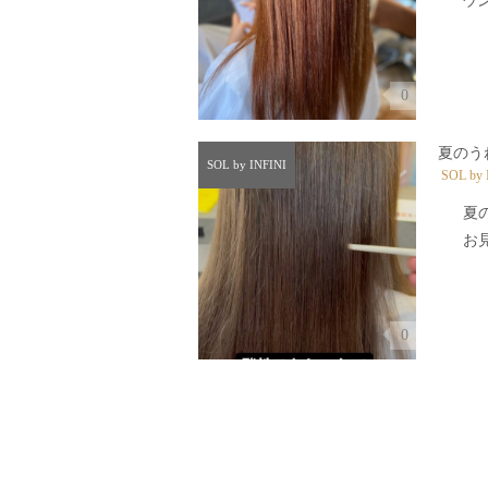
ウン
0
夏のう
SOL by INFINI
SOL by 
夏
お見
0