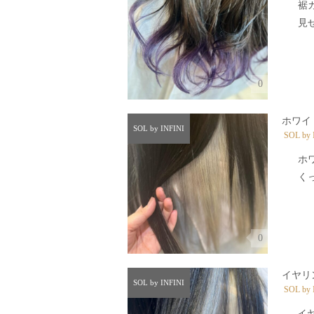
裾
見せ
0
ホワイ
SOL by INFINI
SOL by 
ホ
くっ
0
イヤリ
SOL by INFINI
SOL by 
イ