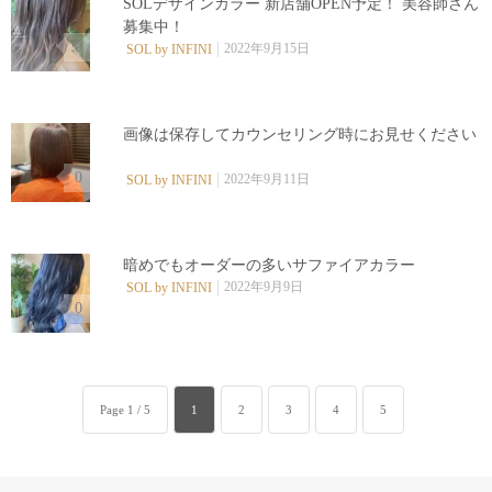
SOLデザインカラー️ 新店舗OPEN予定！ 美容師さん
募集中！
0
2022年9月15日
SOL by INFINI
画像は保存してカウンセリング時にお見せください︎ ⁡
0
2022年9月11日
SOL by INFINI
暗めでもオーダーの多いサファイアカラー️
2022年9月9日
SOL by INFINI
0
Page 1 / 5
1
2
3
4
5