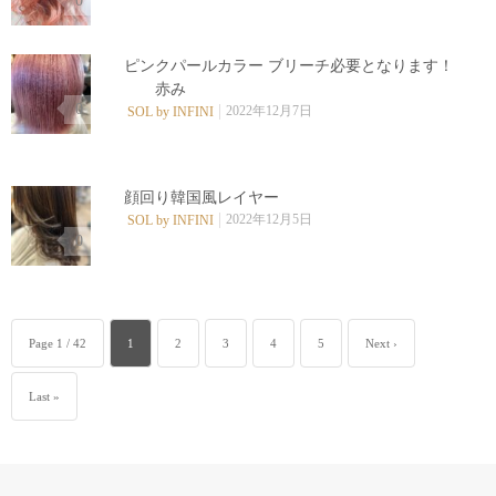
0
ピンクパールカラー ️ブリーチ必要となります！
赤み
0
2022年12月7日
SOL by INFINI
顔回り韓国風レイヤー
2022年12月5日
SOL by INFINI
0
Page 1 / 42
1
2
3
4
5
Next ›
Last »