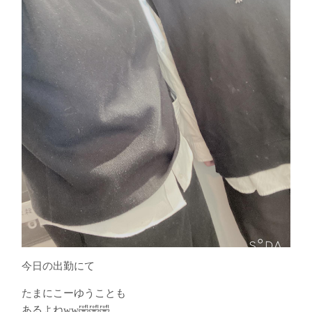
今日の出勤にて
たまにこーゆうことも
あるよねww🤣🤣🤣