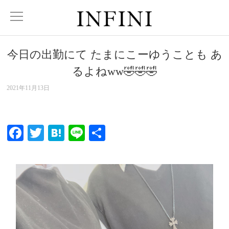
今日の出勤にて たまにこーゆうことも あ
るよねww🤣🤣🤣
2021年11月13日
Facebook
Twitter
Hatena
Line
共
有