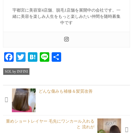
宇都宮に美容室4店舗、脱毛1店舗を展開中の会社です。一
緒に美容を楽しみ人生をもっと楽しみたい仲間を随時募集
中です
Facebook
Twitter
Hatena
Line
共
有
SOL by INFINI
どんな傷みも補修＆髪質改善
重めショートレイヤー︎ 毛先にワンカール入れる
と 流れが