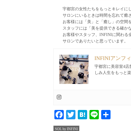
宇都宮の女性たちをもっとキレイに
サロンにいるときは時間を忘れて癒
お客様には「美」と「癒し」の空間
スタッフには「美を提供できる確か
お客様やスタッフ、INFINIに関
サロンでありたいと思っています。
INFINIアンフ
宇都宮に美容室4店
しみ人生をもっと
Facebook
Twitter
Hatena
Line
共
有
SOL by INFINI