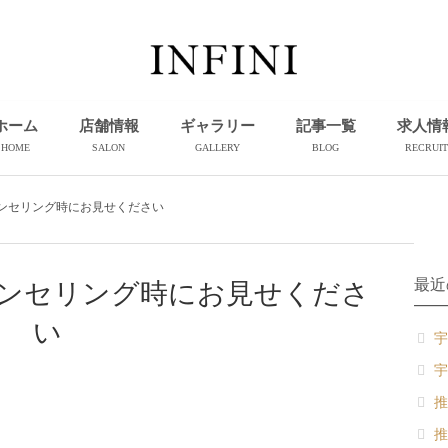
ホーム
店舗情報
ギャラリー
記事一覧
求人情
HOME
SALON
GALLERY
BLOG
RECRUIT
リング時にお見せください︎ ⁡ ︎
最近
ンセリング時にお見せくださ
い︎ ⁡ ︎
宇
宇
推
推