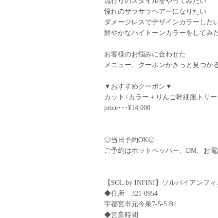
︎流行りのスタイルをやってみたい
︎憧れのサラサラヘアーになりたい
︎ダメージレスでデザインカラーした
︎鮮やかなハイトーンカラーをしてみ
お客様のお悩みに合わせた
メニュー、クーポンがきっと見つか
▼おすすめクーポン▼
カット+カラー＋りんご幹細胞トリー
price･･･¥14,000
◎当日予約OK◎
ご予約はホットペッパー、DM、お
【SOL by INFINI】ソルバイアンフ
◆住所 321-0954
宇都宮市元今泉7-5-5 B1
◆営業時間