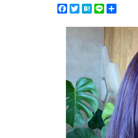
Facebook
Twitter
Hatena
Line
共
有