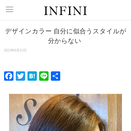
デザインカラー️ ︎自分に似合うスタイルが
分からない ︎
2022年8月21日
Facebook
Twitter
Hatena
Line
共
有