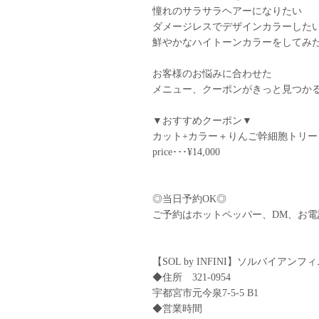
︎憧れのサラサラヘアーになりたい
︎ダメージレスでデザインカラーした
︎鮮やかなハイトーンカラーをしてみ
お客様のお悩みに合わせた
メニュー、クーポンがきっと見つか
▼おすすめクーポン▼
カット+カラー＋りんご幹細胞トリー
price･･･¥14,000
◎当日予約OK◎
ご予約はホットペッパー、DM、お
【SOL by INFINI】ソルバイアンフ
◆住所 321-0954
宇都宮市元今泉7-5-5 B1
◆営業時間