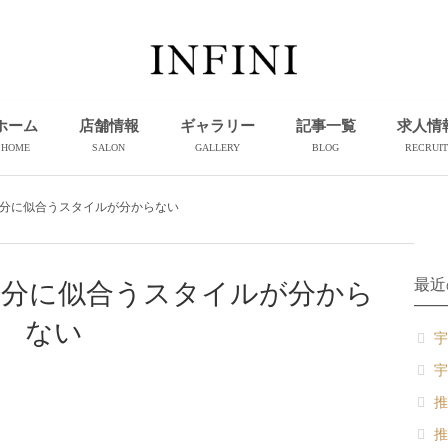
ホーム
店舗情報
ギャラリー
記事一覧
求人情
HOME
SALON
GALLERY
BLOG
RECRUIT
︎自分に似合うスタイルが分からない
最近
︎自分に似合うスタイルが分から
ない
宇
宇
推
推