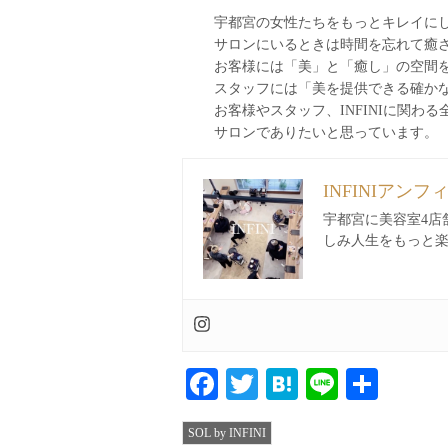
宇都宮の女性たちをもっとキレイに
サロンにいるときは時間を忘れて癒
お客様には「美」と「癒し」の空間
スタッフには「美を提供できる確か
お客様やスタッフ、INFINIに関
サロンでありたいと思っています。
INFINIアンフ
宇都宮に美容室4店
しみ人生をもっと
Facebook
Twitter
Hatena
Line
共
有
SOL by INFINI