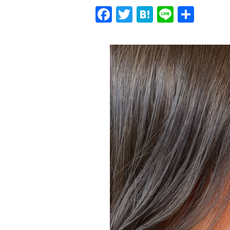
Facebook
Twitter
Hatena
Line
共
有