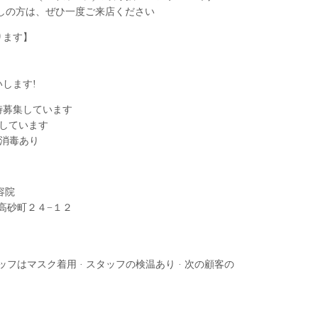
しの方は、ぜひ一度ご来店ください
ります】
します!
時募集しています
しています️️
る消毒あり
容院
宮市高砂町２４−１２
スタッフはマスク着用 · スタッフの検温あり · 次の顧客の