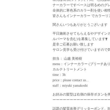
ナーカラーですベースは明るめのグ
全体的に寒色系のカラー剤を使い相
皆さんもインナーカラー でカラーリ
関さんいつもありがとうございます
平日施術させてもらえるやデザイン
ルパーマを含む)を募集しています❣️
是非ご応募お願い致します
サロン見学も受け付けていますので
︎担当： 山越 美裕樹
︎menu：インナーカラー (ブリーチあ
カルテトリートメント
︎time：3h
︎price：please contact us...︎
︎staff：miyuki yamakoshi
お好みの髪型は右側の保存ボタンを
ーーーーーーーーーーーーーーーー
話題の髪質改善グリッターボンド、BY