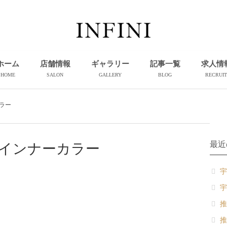
ホーム
店舗情報
ギャラリー
記事一覧
求人情
HOME
SALON
GALLERY
BLOG
RECRUIT
ラー
最近
インナーカラー
宇
宇
推
推