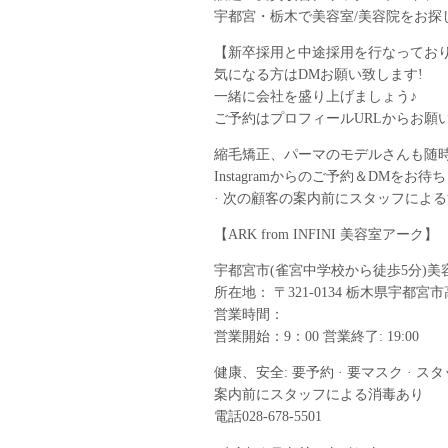
宇都宮・栃木で美容室/美容院をお探
【新卒採用と中途採用を行なってお
気になる方はDMお願い致します!
一緒に会社を盛り上げましょう♪
ご予約はプロフィールURLからお願い
縮毛矯正、パーマのモデルさんも随
Instagramからのご予約＆DMをお待ち
· 次の顧客の案内前にスタッフによ
【ARK from INFINI 美容室アーク】
宇都宮市(雀宮中学校から徒歩5分)美
所在地： 〒321-0134 栃木県宇都
営業時間：
営業開始：9：00 営業終了: 19:00
健康、安全: 要予約 · 要マスク · 
案内前にスタッフによる消毒あり
電話️028-678-5501