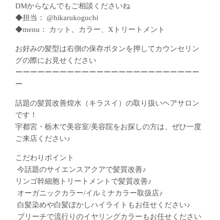
DMからなんでもご相談くださいね
◆担当： @hikarukoguchi
◆menu： カット、カラー、Xトリートメント
お好みの髪型は右側の保存ボタンを押してカウンセリン
グの際にお見せください
ーーーーーーーーーーーーーーーーーーーーーーーーー
ー
話題の髪質改善煌水（キラスイ）の取り扱いヘアサロン
です！
宇都宮・栃木で美容室/美容院をお探しの方は、ぜひ一度
ご来店ください♪
こだわりポイント
︎ 今話題のサイエンスアクアで髪質改善♪
︎リンゴ幹細胞トリートメントで髪質改善♪
︎ オーガニックカラー/イルミナカラー取扱店♪
︎ 白髪染めや白髪ぼかしハイライトもお任せください♪
︎ ブリーチで流行りのイヤリングカラーもお任せください