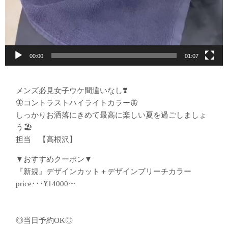
00:00
01:07
メンズ必見女子ウケ間違いなし❣️
🦋コントラストハイライトカラー🦋
しっかりお洒落にきめて最高に楽しい夏を過ごしましょ
う🏖️
担当 【高根沢】
▼おすすめクーポン▼
『新規』デザインカット＋デザインブリーチカラー
price･･･¥14000〜
◎当日予約OK◎