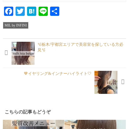
Facebook
Twitter
Hatena
Line
共
有
MIL by INFINI
🫧栃木/宇都宮エリアで美容室を探している方必
見🫧
🤎イヤリング&インナーハイライト🤍
こちらの記事もどうぞ