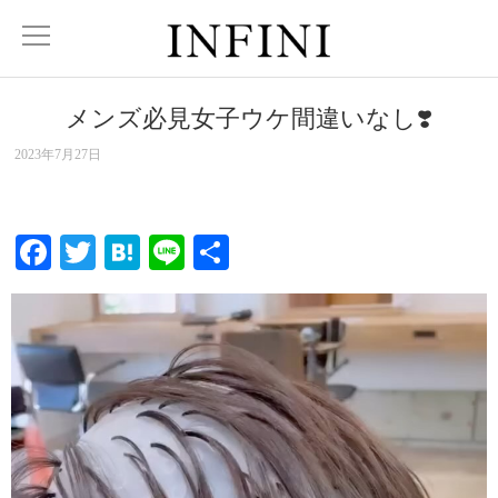
メンズ必見女子ウケ間違いなし❣️
2023年7月27日
Facebook
Twitter
Hatena
Line
共
有
動
画
プ
レ
ー
ヤ
ー