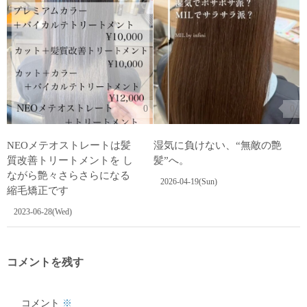
0
0
⁡NEOメテオストレートは髪
湿気に負けない、“無敵の艶
質改善トリートメントを し
髪”へ。
ながら艶々さらさらになる
2026-04-19(Sun)
縮毛矯正です
2023-06-28(Wed)
コメントを残す
コメント
※