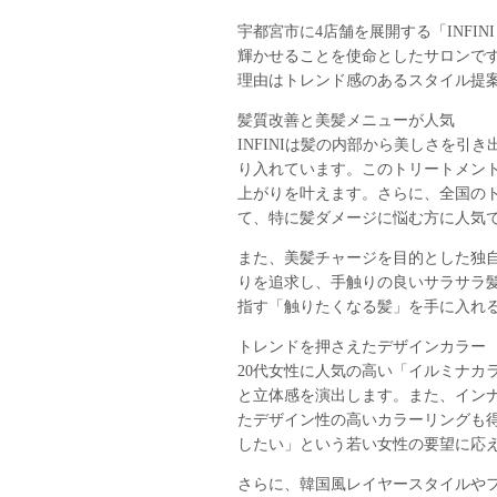
宇都宮市に4店舗を展開する「INFI
輝かせることを使命としたサロンです
理由はトレンド感のあるスタイル提
髪質改善と美髪メニューが人気
INFINIは髪の内部から美しさを引
り入れています。このトリートメン
上がりを叶えます。さらに、全国の
て、特に髪ダメージに悩む方に人気
また、美髪チャージを目的とした独
りを追求し、手触りの良いサラサラ髪
指す「触りたくなる髪」を手に入れ
トレンドを押さえたデザインカラー
20代女性に人気の高い「イルミナカ
と立体感を演出します。また、イン
たデザイン性の高いカラーリングも
したい」という若い女性の要望に応
さらに、韓国風レイヤースタイルやフ