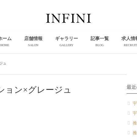
ホーム
店舗情報
ギャラリー
記事一覧
求人情
HOME
SALON
GALLERY
BLOG
RECRUIT
ジュ
最近
ション×グレージュ
宇
宇
推
推