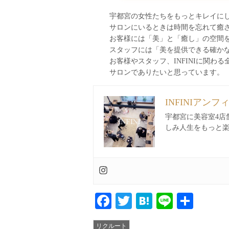
宇都宮の女性たちをもっとキレイに
サロンにいるときは時間を忘れて癒
お客様には「美」と「癒し」の空間
スタッフには「美を提供できる確か
お客様やスタッフ、INFINIに関
サロンでありたいと思っています。
INFINIアンフ
宇都宮に美容室4店
しみ人生をもっと
Facebook
Twitter
Hatena
Line
共
有
リクルート