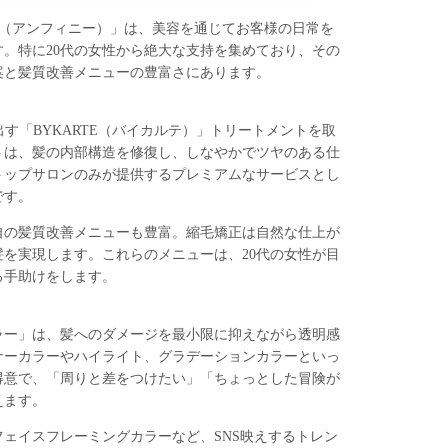
NI（アンフィニー）」は、美容を通じてお客様の日常を
。特に20代の女性から絶大な支持を集めており、その
案と髪質改善メニューの豊富さにあります。
き出す「BYKARTE（バイカルテ）」トリートメントを取
トは、髪の内部構造を修復し、しなやかでツヤのある仕
トップサロンのみが提供するプレミアムなサービスとし
です。
自の髪質改善メニューも豊富。縮毛矯正は自然な仕上が
を実現します。これらのメニューは、20代の女性が目
る手助けをします。
ラー」は、髪へのダメージを最小限に抑えながら透明感
ナーカラーやハイライト、グラデーションカラーといっ
得意で、「周りと差をつけたい」「ちょっとした冒険が
えます。
ェイスフレーミングカラーなど、SNS映えするトレン