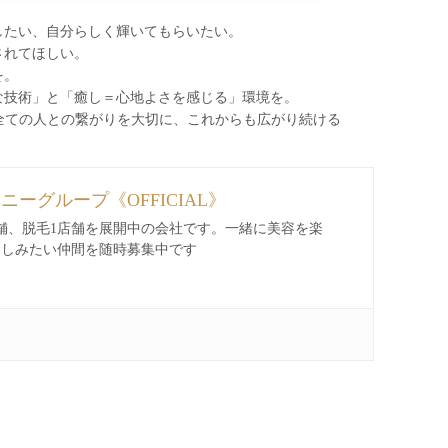
したい、自分らしく輝いてもらいたい。
されてほしい。
を。
な技術」と「癒し＝心地よさを感じる」環境を。
わる全ての人との繋がりを大切に、これからも広がり続ける
ィニーグループ《OFFICIAL》
舗、脱毛1店舗を展開中の会社です。一緒に美容を楽
楽しみたい仲間を随時募集中です