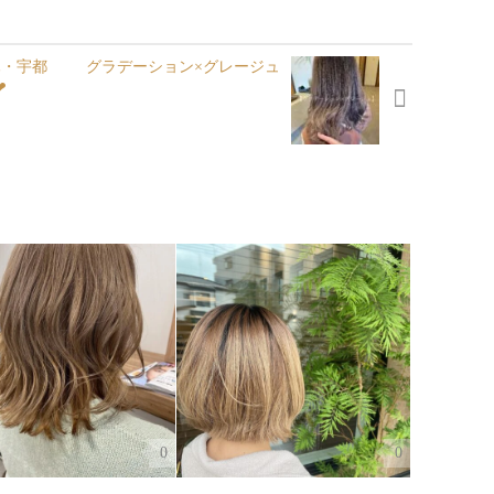
栃木・宇都
グラデーション×グレージュ
︎
0
0