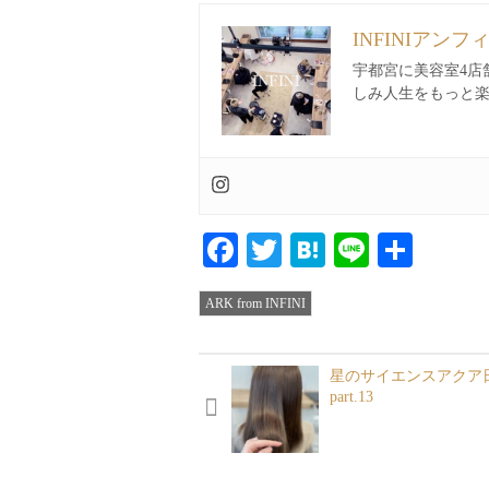
INFINIアンフ
宇都宮に美容室4店
しみ人生をもっと
Facebook
Twitter
Hatena
Line
共
有
ARK from INFINI
星のサイエンスアクア
part.13