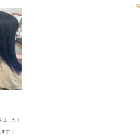
縮
りました！
えます！