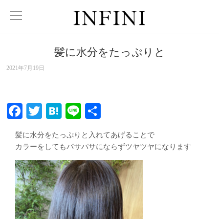
髪に水分をたっぷりと
2021年7月19日
Facebook
Twitter
Hatena
Line
共
有
髪に水分をたっぷりと入れてあげることで
カラーをしてもパサパサにならずツヤツヤになります