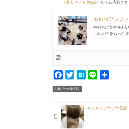
《求人サイト 髪job》
からも応募でき
INFINIアンフ
宇都宮に美容室4店
しみ人生をもっと
Facebook
Twitter
Hatena
Line
共
有
ARK from INFINI
さらさらツヤツヤ美髪