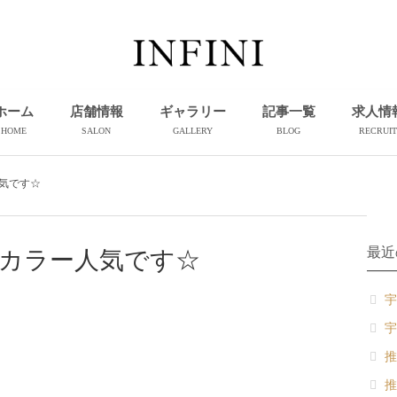
ホーム
店舗情報
ギャラリー
記事一覧
求人情
HOME
SALON
GALLERY
BLOG
RECRUIT
気です☆
最近
カラー人気です☆
宇
宇
推
推