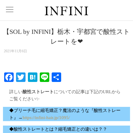
【SOL by INFINI】栃木・宇都宮で酸性スト
レートを❤︎
2021年11月6日
Facebook
Twitter
Hatena
Line
共
有
詳しい
酸性ストレート
についての記事は下記のURLから
ご覧ください✨
◆ブリーチ毛に縮毛矯正？魔法のような『酸性ストレー
ト』→
https://infini-hair.jp/1095/
◆酸性ストレートとは？縮毛矯正との違いは？？